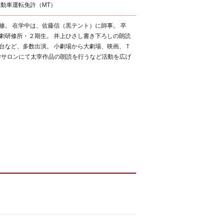
動車運転免許（MT）
修。 在学中は、佐藤信（黒テント）に師事。 卒
劇研修所・２期生。 井上ひさし書き下ろしの朗読
台など、多数出演。 小劇場から大劇場、映画、Ｔ
文学サロンにて太宰作品の朗読を行うなど活動を広げ