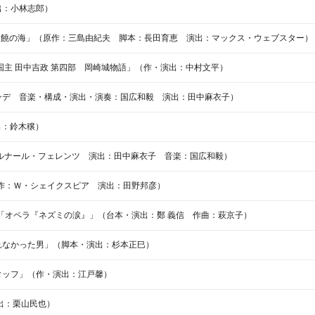
出：小林志郎）
ISHIMA “「豊饒の海」（原作：三島由紀夫 脚本：長田育恵 演出：マックス・ウェブスター）
主 田中吉政 第四部 岡崎城物語」（作・演出：中村文平）
ンデ 音楽・構成・演出・演奏：国広和毅 演出：田中麻衣子）
演出：鈴木穣）
ルナール・フェレンツ 演出：田中麻衣子 音楽：国広和毅）
（作：Ｗ・シェイクスピア 演出：田野邦彦）
 「オペラ『ネズミの涙』」（台本・演出：鄭 義信 作曲：萩京子）
れなかった男」（脚本・演出：杉本正巳）
タッフ」（作・演出：江戸馨）
出：栗山民也）