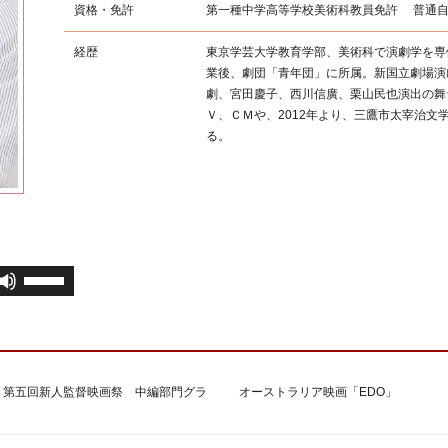
資格・免許
第一種中学高等学校美術科教員免許 普通自
経歴
東京学芸大学教育学部、美術科で演劇学を専
業後、劇団「青年団」に所属。新国立劇場演
劇、宮田慶子、西川信廣、栗山民也演出の舞
Ｖ、ＣＭや、2012年より、三鷹市太宰治
る。
ボ
リ
ュ
ー
ム
調
 第五回新人監督映画祭 中編部門グラ
オーストラリア映画「EDO」
節
に
は