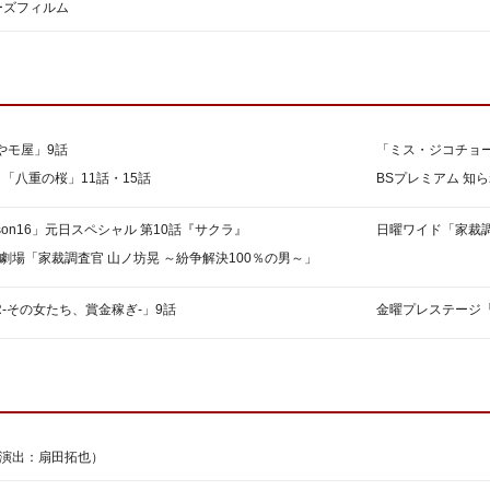
ーズフィルム
上
下
矢
印
キ
ー
やモ屋」9話
「ミス・ジコチョ
を
使
 「八重の桜」11話・15話
BSプレミアム 知
っ
て
son16」元日スペシャル 第10話『サクラ』
日曜ワイド「家裁調
く
劇場「家裁調査官 山ノ坊晃 ～紛争解決100％の男～」
だ
さ
R-その女たち、賞金稼ぎ-」9話
金曜プレステージ「
い。
 演出：扇田拓也）