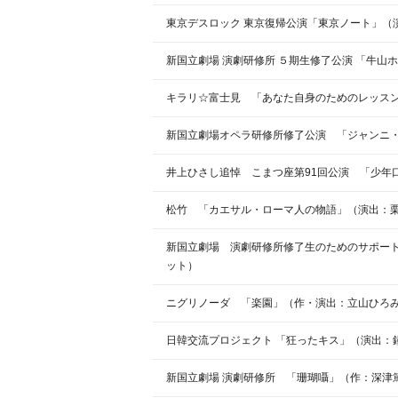
東京デスロック 東京復帰公演「東京ノート」（
新国立劇場 演劇研修所 ５期生修了公演 「牛山
キラリ☆富士見 「あなた自身のためのレッスン
新国立劇場オペラ研修所修了公演 「ジャンニ
井上ひさし追悼 こまつ座第91回公演 「少年
松竹 「カエサル・ローマ人の物語」（演出：
新国立劇場 演劇研修所修了生のためのサポートス
ット）
ニグリノーダ 「楽園」（作・演出：立山ひろみ
日韓交流プロジェクト 「狂ったキス」（演出：
新国立劇場 演劇研修所 「珊瑚囁」（作：深津