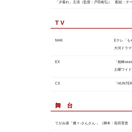
「夕暮れ」主演（監督：戸田彬弘） 配給：チ
T V
NHK
Eテレ「も
大河ドラマ
EX
「相棒sea
土曜ワイド
CX
「HUNTE
舞 台
てがみ座「燦々‐さんさん‐」（脚本：長田育恵