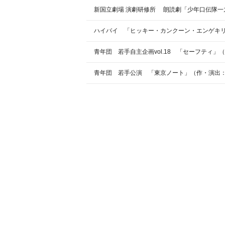
新国立劇場 演劇研修所 朗読劇「少年口伝隊一
ハイバイ 「ヒッキー・カンクーン・エンゲキ
青年団 若手自主企画vol.18 「セーフティ
青年団 若手公演 「東京ノート」（作・演出