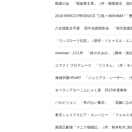
鶴屋の会 「桜姫東文章」（作：鶴屋南北 演
2018 PARCO PRODUCE ”三島 × M
八女福島文平座 田中吉政顕彰会 「初代筑後国
「ゴッゴローリ伝説」（原作：ミヒャエル・エ
cineman：J.CLIP 「終のすみか」（脚本・
ユマクト プロデュース 「リリオム」（作：モ
海城学園×RoMT 「ジュリアス・シーザー」
オペラシアターこんにゃく座 2015年度春秋
パルビジョン 「本のない書店」 「花嫁にな
東京シェイクスピア・カンパニー 「フォルス
新国立劇場「マニラ瑞穂記」（作：秋本松代 演