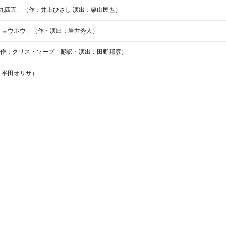
九四五」（作：井上ひさし 演出：栗山民也）
リョウホウ」（作・演出：岩井秀人）
」（作：クリス・ソープ 翻訳・演出：田野邦彦）
：平田オリザ）