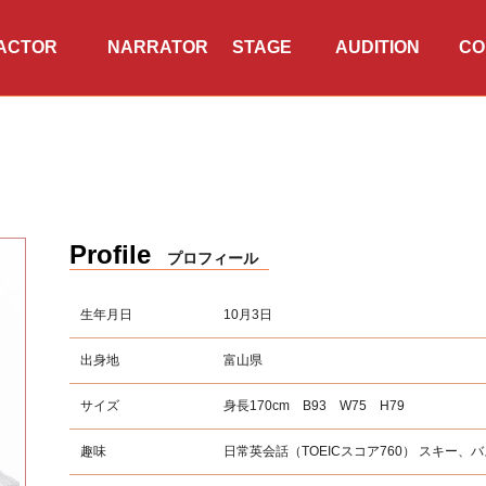
ACTOR
NARRATOR
TWITTER
INSTAGRAM
STAGE
AUDITION
CO
・タレント
ナレーター
公演情報
オーディション
会
Profile
プロフィール
生年月日
10月3日
出身地
富山県
サイズ
身長170cm B93 W75 H79
趣味
日常英会話（TOEICスコア760） スキー、