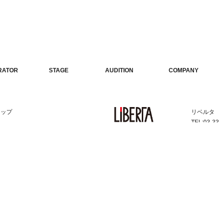
TWITTER
INSTAGRAM
RATOR
STAGE
AUDITION
COMPANY
ーター
公演情報
オーディション
会社概要
リップ
リベルタ
TEL:03-3
2 4F
FAX:03-
©
J.CLIP, Inc
. All rights reserved.