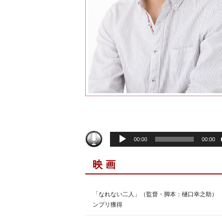
音
00:00
00:00
声
プ
映 画
レ
ー
ヤ
「なれない二人」（監督・脚本：樋口幸之助）
ー
ンプリ獲得