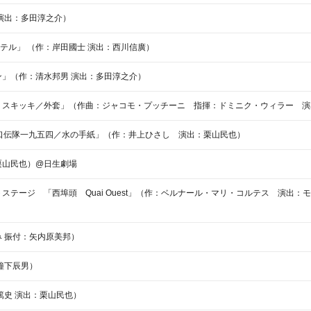
演出：多田淳之介）
ホテル」 （作：岸田國士 演出：西川信廣）
」（作：清水邦男 演出：多田淳之介）
・スキッキ／外套」（作曲：ジャコモ・プッチーニ 指揮：ドミニク・ウィラー 演
口伝隊一九五四／水の手紙」（作：井上ひさし 演出：栗山民也）
栗山民也）@日生劇場
テージ 「西埠頭 Quai Ouest」（作：ベルナール・マリ・コルテス 演出
 振付：矢内原美邦）
鐘下辰男）
篤史 演出：栗山民也）