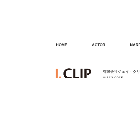
HOME
ACTOR
NAR
ホーム
俳優・タレント
ナレ
有限会社ジェイ・ク
〒162-0065
東京都新宿区住吉町1-1
TEL:03-3352-1616
FAX:03-3352-1331