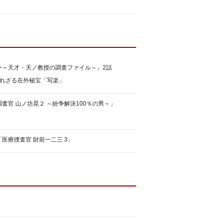
ー～天才・天ノ教授の調査ファイル～」2話
られざる在外秘宝「写楽」
査官 山ノ坊晃２ ～紛争解決100％の男～」
医療捜査官 財前一二三 3」