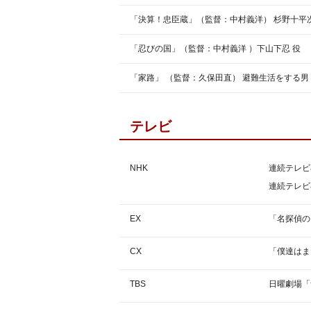
「決算！忠臣蔵」（監督：中村義洋） 杉野十平次
「忍びの国」（監督：中村義洋 ）下山下忍 役
「家路」 （監督：久保田直） 避難生活をする男
テレビ
NHK
連続テレビ
連続テレビ
EX
「名探偵の
CX
「僕達はま
TBS
日曜劇場「