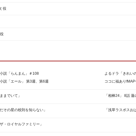
上
 役
下
矢
印
キ
 役
ー
を
使
っ
て
く
小説「らんまん」＃108
よるドラ「きれいの
だ
さ
小説「エール」 第3週、第6週
ココに福ありfMA
い。
ままでいて」
「相棒24」 8話 蓮
だその星の校則を知らない」
「浅草ラスボスお
ザ・ロイヤルファミリー」