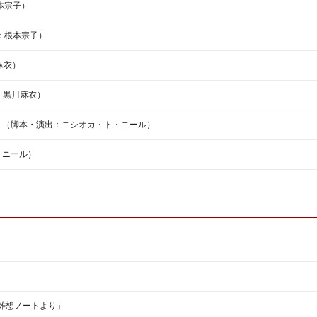
本宗子）
：根本宗子）
川麻衣）
演出：黒川麻衣）
」（脚本・演出：ニシオカ・ト・ニール）
・ニール）
の雑想ノートより」