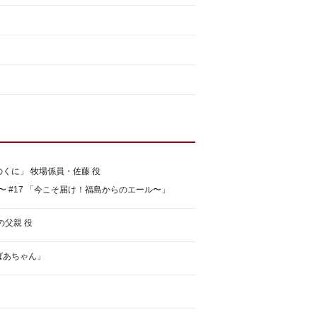
くに」 牧場係員・佐藤 役
P〜 #17 「今こそ届け！福島からのエール〜」
の父親 役
ばあちゃん」