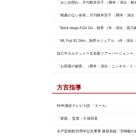
「みじめ慣れ」月刊根本宗子 （脚本・演出：根
「根拠のない余裕」月刊根本宗子 （脚本・演出
「Back stage A Go Go」熱帯 （作・演出：黒
「Mt. Fuji 92.2km」熱帯カジュアル （作・
自己中カルテット〜北名阪ツアーバージョン〜
「お部屋の秘密」（脚本・演出：ニシオカ・ト
方言指導
NHK連続テレビ小説 「エール」
「家路」 監督：久保田直
水戸芸術館30周年記念事業 最貧前線「宮崎駿