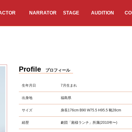
ACTOR
NARRATOR
TWITTER
INSTAGRAM
STAGE
AUDITION
CO
・タレント
ナレーター
公演情報
オーディション
会
Profile
プロフィール
生年月日
7月生まれ
出身地
福島県
サイズ
身長176cm B90 W75.5 H95.5 靴28cm
経歴
劇団「殿様ランチ」所属(2010年〜)