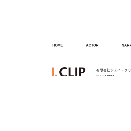
HOME
ACTOR
NAR
ホーム
俳優・タレント
ナレ
有限会社ジェイ・ク
〒162-0065
東京都新宿区住吉町1-1
TEL:03-3352-1616
FAX:03-3352-1331