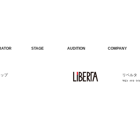
TWITTER
INSTAGRAM
RATOR
STAGE
AUDITION
COMPANY
ーター
公演情報
オーディション
会社概要
リップ
リベルタ
TEL:03-3
2 4F
FAX:03-
©
J.CLIP, Inc
. All rights reserved.