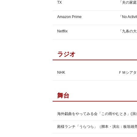
TX
「夫の家庭
Amazon Prime
「No Acti
Netflix
「九条の大
ラジオ
NHK
ＦＭシアタ
舞台
海外戯曲をやってみる会「この雨やむとき」(演
殿様ランチ「うらつら」（脚本・演出：板垣雄