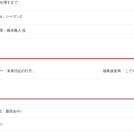
を壊すまで」
vity」シーズン2
罪」峰岸雅人 役
ー「未来日記の行方」
福島放送局 「こで
出：森田あや）
亮）