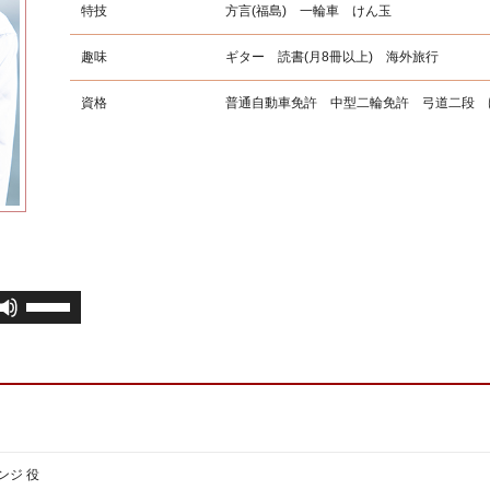
特技
方言(福島) 一輪車 けん玉
趣味
ギター 読書(月8冊以上) 海外旅行
資格
普通自動車免許 中型二輪免許 弓道二段 
ボ
リ
ュ
ー
ム
調
節
に
ンジ 役
は