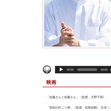
音
00:00
00:00
声
プ
映画
レ
ー
ヤ
「佐藤さんと佐藤さん」（監督：天野千尋）
ー
「笑顔の向こう側」（監督：佐島由昭） 主演 シ