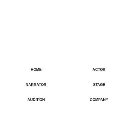
HOME
ACTOR
NARRATOR
ホーム
俳優・タレント
STAGE
ナレーター
AUDITION
COMPANY
公演情報
オーディション
CONTACT
会社概要
お問合せ