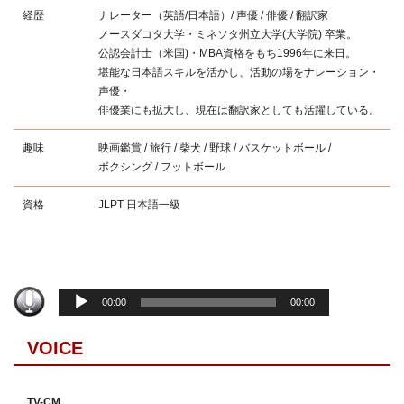
経歴
ナレーター（英語/日本語）/ 声優 / 俳優 / 翻訳家
ノースダコタ大学・ミネソタ州立大学(大学院) 卒業。
公認会計士（米国)・MBA資格をもち1996年に来日。
堪能な日本語スキルを活かし、活動の場をナレーション・
声優・
俳優業にも拡大し、現在は翻訳家としても活躍している。
趣味
映画鑑賞 / 旅行 / 柴犬 / 野球 / バスケットボール /
ボクシング / フットボール
資格
JLPT 日本語一級
音
00:00
00:00
声
プ
VOICE
レ
ー
ヤ
TV-CM