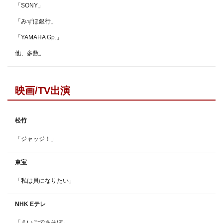
「SONY」
「みずほ銀行」
「YAMAHA Gp.」
他、多数。
映画/TV出演
松竹
「ジャッジ！」
東宝
「私は貝になりたい」
NHK Eテレ
「えいごであそぼ」