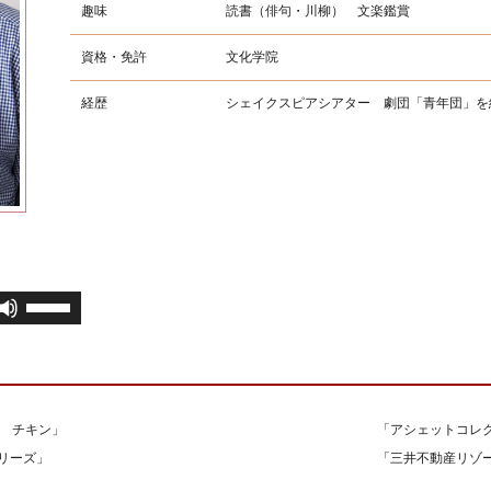
趣味
読書（俳句・川柳） 文楽鑑賞
資格・免許
文化学院
経歴
シェイクスピアシアター 劇団「青年団」を
ボ
リ
ュ
ー
ム
調
 チキン」
「アシェットコレ
節
Jリーズ」
「三井不動産リゾー
に
は