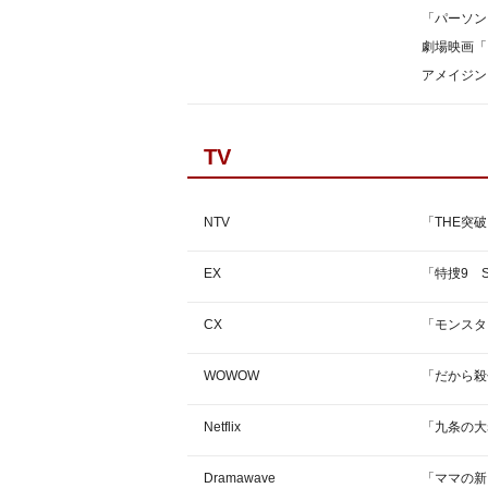
「パーソン
劇場映画「
アメイジン
TV
NTV
「THE突破
EX
「特捜9 S
CX
「モンスタ
WOWOW
「だから殺
Netflix
「九条の大
Dramawave
「ママの新