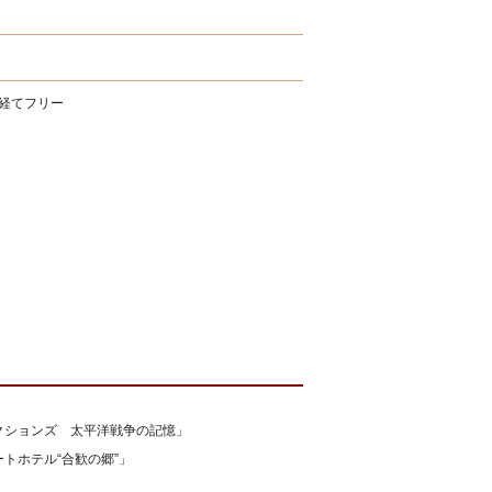
経てフリー
クションズ 太平洋戦争の記憶」
トホテル“合歓の郷”」