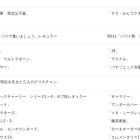
上
下
庫 実況父子篇」
「テラ・がんワク
矢
印
キ
「パリで逢いましょう」レギュラー
BS11「ハワイ島
ー
を
使
」
「JX」
っ
 ウルトラボーン」
「アスクル」
て
ヤー」
「パナソニック冷
く
だ
0世紀を生きた三人のクリスチャン」
さ
い。
ックチャーリー シリーズ1～4」ボブ役レギュラー
「ギャラリー」
ッド」
「アンダーカバー
マターズ」
「メタ・シークレ
ジ2・3」
「爆音家族」
ル・エンカウンターズ」
「ロー＆オーダーU
ウス13」
「エレメンタリー1