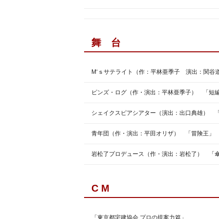
舞 台
M‘ｓサテライト（作：平林亜季子 演出：関
ピンズ・ログ（作・演出：平林亜季子） 「短編
シェイクスピアシアター（演出：出口典雄） 
青年団（作・演出：平田オリザ） 「冒険王」
岩松了プロデュース（作・演出：岩松了） 「
C M
「東京都宅建協会 プロの提案力篇」