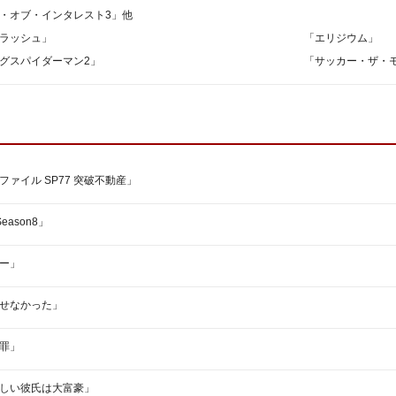
・オブ・インタレスト3」他
ラッシュ」
「エリジウム」
グスパイダーマン2」
「サッカー・ザ・
ファイル SP77 突破不動産」
eason8」
ー」
せなかった」
罪」
しい彼氏は大富豪」