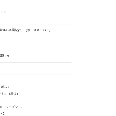
チン」
 美食の楽園紀行」（ボイスオーバー）
蔵庫」他
・ボス」
ット」（主役）
K シーズン1～3」
・2」