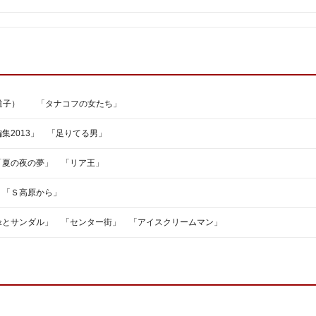
谷道子） 「タナコフの女たち」
集2013」 「足りてる男」
「夏の夜の夢」 「リア王」
 「Ｓ高原から」
傘とサンダル」 「センター街」 「アイスクリームマン」