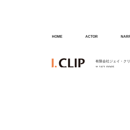
HOME
ACTOR
NAR
ホーム
俳優・タレント
ナレ
有限会社ジェイ・ク
〒162-0065
東京都新宿区住吉町1-1
TEL:03-3352-1616
FAX:03-3352-1331