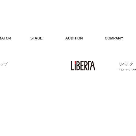
TWITTER
INSTAGRAM
RATOR
STAGE
AUDITION
COMPANY
ーター
公演情報
オーディション
会社概要
リップ
リベルタ
TEL:03-3
2 4F
FAX:03-
©
J.CLIP, Inc
. All rights reserved.