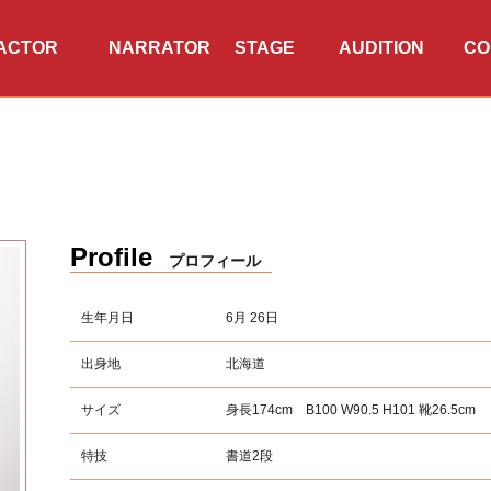
ACTOR
NARRATOR
TWITTER
INSTAGRAM
STAGE
AUDITION
CO
・タレント
ナレーター
公演情報
オーディション
会
Profile
プロフィール
生年月日
6月 26日
出身地
北海道
サイズ
身長174cm B100 W90.5 H101 靴26.5cm
特技
書道2段