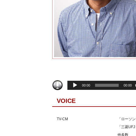
音
00:00
00:00
声
プ
VOICE
レ
ー
ヤ
TV-CM
「ローソン
ー
「三菱UF
他多数