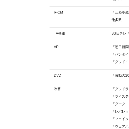
R-CM
「三菱冷蔵
他多数
TV番組
BS日テレ
VP
「朝日新聞
「バンダイ
「グッドイ
DVD
「激動の2
吹替
「グッドラ
「ツイステ
「ダーク・
「レバレッ
「フェイタ
「ウェアハ