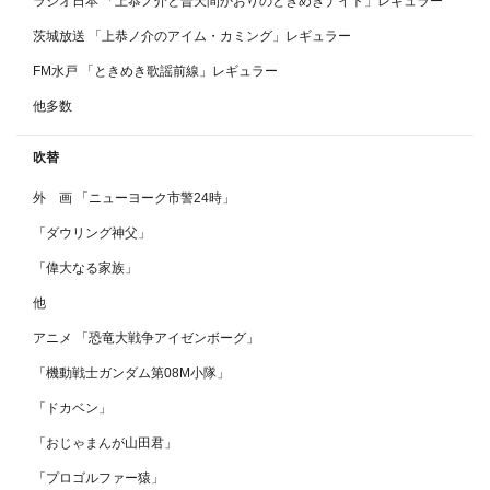
ラジオ日本 「上恭ノ介と普天間かおりのときめきナイト」レギュラー
茨城放送 「上恭ノ介のアイム・カミング」レギュラー
FM水戸 「ときめき歌謡前線」レギュラー
他多数
吹替
外 画 「ニューヨーク市警24時」
「ダウリング神父」
「偉大なる家族」
他
アニメ 「恐竜大戦争アイゼンボーグ」
「機動戦士ガンダム第08M小隊」
「ドカベン」
「おじゃまんが山田君」
「プロゴルファー猿」