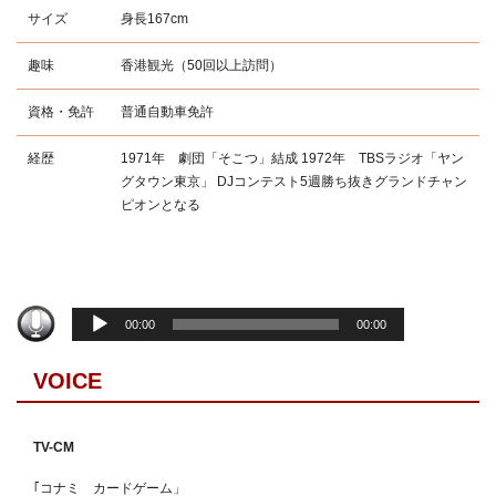
サイズ
身長167cm
趣味
香港観光（50回以上訪問）
資格・免許
普通自動車免許
経歴
1971年 劇団「そこつ」結成 1972年 TBSラジオ「ヤン
グタウン東京」 DJコンテスト5週勝ち抜きグランドチャン
ピオンとなる
音
00:00
00:00
声
プ
VOICE
レ
ー
ヤ
TV-CM
ー
｢コナミ カードゲーム」