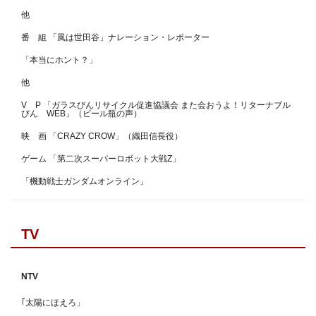
他
番 組 「風は世田谷」ナレーション・レポーター
「本当にホント？」
他
V P 「ガラスびんリサイクル促進協議会 また会おうよ！リターナブル
びん WEB」（ビール瓶の声）
映 画 「CRAZY CROW」（織田信長役）
ゲーム 「第二次スーパーロボット大戦Z」
「機動戦士ガンダムオンライン」
TV
NTV
｢太陽にほえろ」