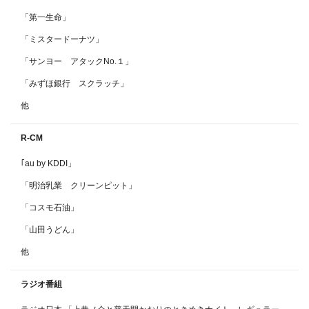
「第一生命」
「ミスタードーナツ」
「サンヨー アタックNo.１」
「みずほ銀行 スクラッチ」
他
R-CM
｢au by KDDI」
「明治乳業 クリーンピット」
「コスモ石油」
「山田うどん」
他
ラジオ番組