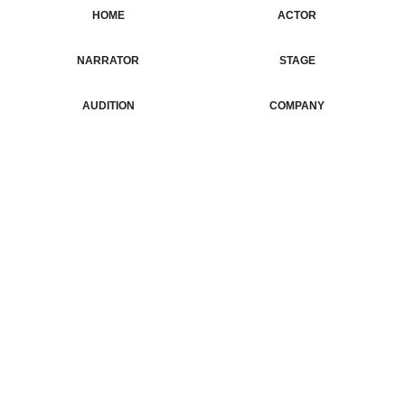
HOME
ACTOR
NARRATOR
ホーム
俳優・タレント
STAGE
ナレーター
AUDITION
COMPANY
公演情報
オーディション
CONTACT
会社概要
お問合せ
有限会社ジェイ・クリップ
〒162-0065
東京都新宿区住吉町1-12 4F
TEL:03-3352-1616
FAX:03-3352-1331
リベルタ
TEL:03-3352-1842
FAX:03-3352-1331（共通）