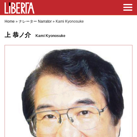
Home
»
ナレーター Narrator
»
Kami Kyonosuke
上 恭ノ介
Kami Kyonosuke