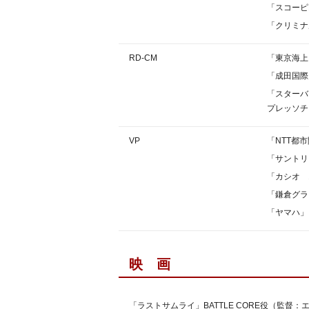
「スコーピ
「クリミナ
RD-CM
「東京海上
「成田国際
「スターバ
プレッソチ
VP
「NTT都
「サントリ
「カシオ 
「鎌倉グラ
「ヤマハ」
映 画
「ラストサムライ」BATTLE CORE役（監督