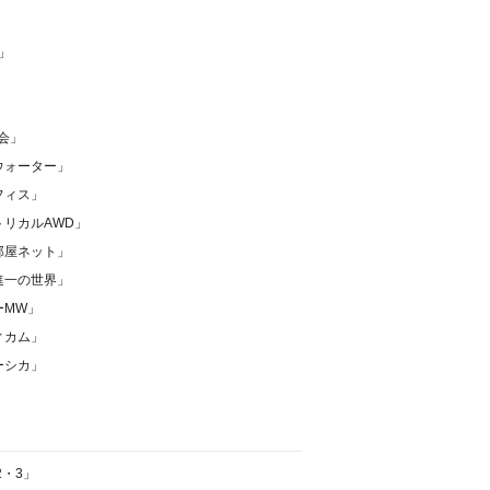
」
」
会」
ウォーター」
フィス」
リカルAWD」
部屋ネット」
進一の世界」
ーMW」
ィカム」
ーシカ」
2・3」