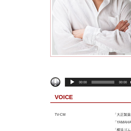
音
00:00
00:00
声
プ
VOICE
レ
ー
ヤ
TV-CM
「大正製薬
ー
「YAMAHA
「横浜ゴム B