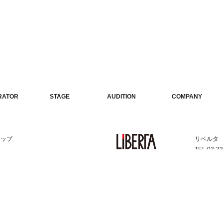
TWITTER
INSTAGRAM
RATOR
STAGE
AUDITION
COMPANY
ーター
公演情報
オーディション
会社概要
リップ
リベルタ
TEL:03-3
2 4F
FAX:03-