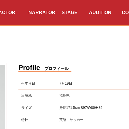
ACTOR
NARRATOR
TWITTER
INSTAGRAM
STAGE
AUDITION
CO
・タレント
ナレーター
公演情報
オーディション
会
Profile
プロフィール
生年月日
7月19日
出身地
福島県
サイズ
身長171.5cm B97/W80/H85
特技
英語 サッカー