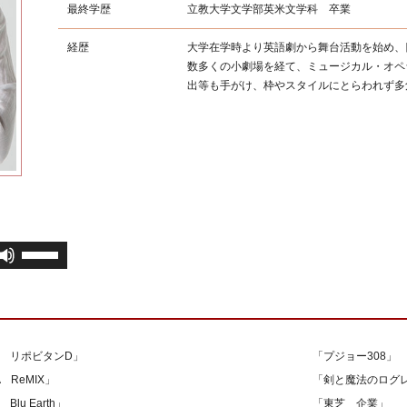
最終学歴
立教大学文学部英米文学科 卒業
経歴
大学在学時より英語劇から舞台活動を始め、
数多くの小劇場を経て、ミュージカル・オペ
出等も手がけ、枠やスタイルにとらわれず多
ボ
リ
ュ
ー
ム
調
 リポビタンD」
「プジョー308」
節
 ReMIX」
「剣と魔法のログ
に
は
lu Earth」
「東芝 企業」