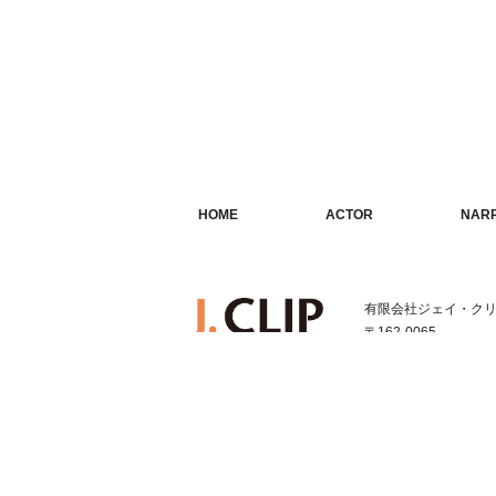
HOME
ACTOR
NAR
ホーム
俳優・タレント
ナレ
有限会社ジェイ・ク
〒162-0065
東京都新宿区住吉町1-1
TEL:03-3352-1616
FAX:03-3352-1331