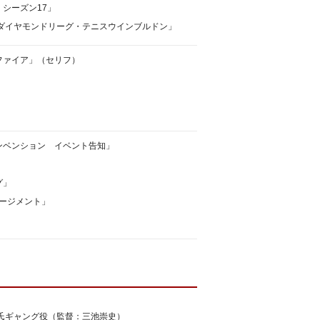
シーズン17」
上ダイヤモンドリーグ・テニスウインブルドン」
ファイア」（セリフ）
」
ンベンション イベント告知」
グ」
ネージメント」
氏ギャング役（監督：三池崇史）