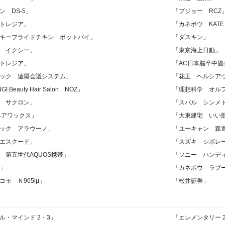
上
ン DS-5」
「プジョー RCZ
下
トレジア」
「カネボウ KATE
矢
キーフライドチキン ポットパイ」
「ダスキン」
印
キ
 イクシー」
「東京海上日動」
ー
トレジア」
「AC日本脳卒中協
を
ック 遠隔会議システム」
「花王 ヘルシア
使
I Beauty Hair Salon NOZ」
「理想科学 オル
っ
 サクロン」
て
「スバル シンメト
く
ヘアワックス」
「大東建宅 いい
だ
ック アラウーノ」
「ユーキャン 森
さ
エスクード」
「スズキ シボレ
い。
 第五世代AQUOS携帯」
「ソニー ハンデ
利」
「カネボウ ラブ
モ Ｎ905iμ」
「松井証券」
ル・マインド 2・3」
「エレメンタリー 