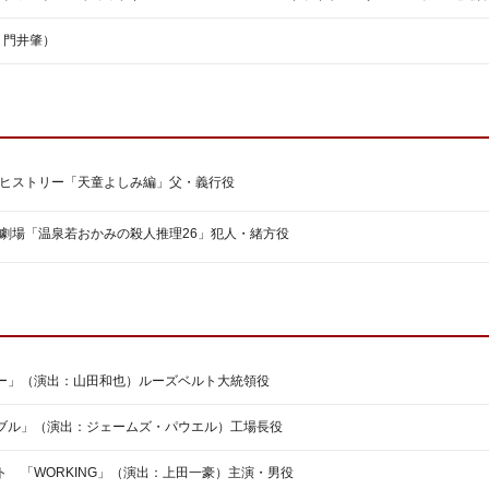
：門井肇）
ヒストリー「天童よしみ編」父・義行役
劇場「温泉若おかみの殺人推理26」犯人・緒方役
」（演出：山田和也）ルーズベルト大統領役
ル」（演出：ジェームズ・パウエル）工場長役
「WORKING」（演出：上田一豪）主演・男役