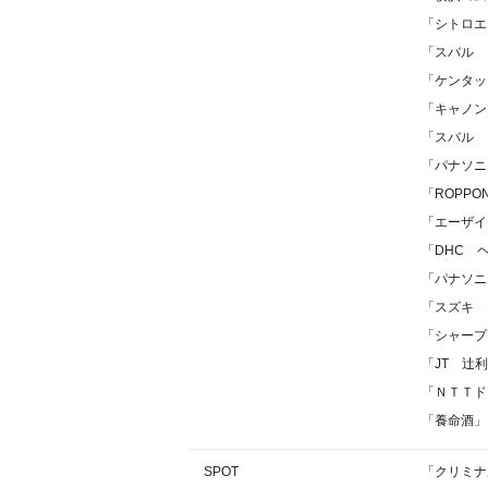
「シトロエ
「スバル 
「ケンタッ
「キャノン
「スバル 
「パナソニ
「ROPPONG
「エーザイ
「DHC 
「パナソニ
「スズキ 
「シャープ
「JT 辻
「ＮＴＴドコ
「養命酒」
SPOT
「クリミナ