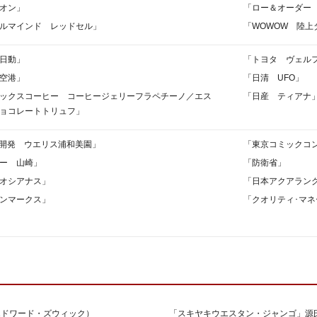
オン」
「ロー＆オーダー 
ルマインド レッドセル」
「WOWOW 陸
日動」
「トヨタ ヴェル
空港」
「日清 UFO」
ックスコーヒー コーヒージェリーフラペチーノ／エス
「日産 ティアナ
ョコレートトリュフ」
市開発 ウエリス浦和美園」
「東京コミックコ
ー 山崎」
「防衛省」
オシアナス」
「日本アクアラン
ンマークス」
「クオリティ･マ
：エドワード・ズウィック）
「スキヤキウエスタン・ジャンゴ」源