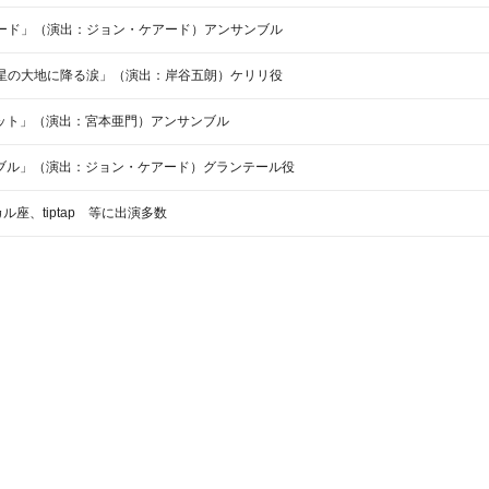
ド」（演出：ジョン・ケアード）アンサンブル
の大地に降る涙」（演出：岸谷五朗）ケリリ役
ット」（演出：宮本亜門）アンサンブル
ゼラブル」（演出：ジョン・ケアード）グランテール役
座、tiptap 等に出演多数