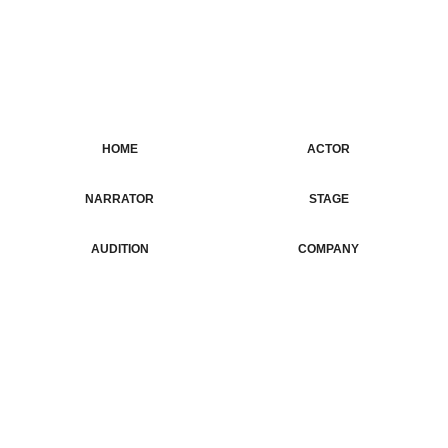
HOME
ACTOR
NARRATOR
ホーム
俳優・タレント
STAGE
ナレーター
AUDITION
COMPANY
公演情報
オーディション
CONTACT
会社概要
お問合せ
有限会社ジェイ・クリップ
〒162-0065
東京都新宿区住吉町1-12 4F
TEL:03-3352-1616