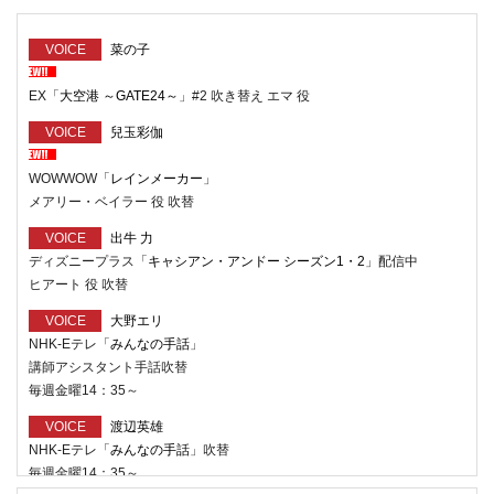
VOICE
菜の子
EX「
大空港 ～GATE24～
」#2 吹き替え エマ 役
VOICE
兒玉彩伽
WOWWOW「
レインメーカー
」
メアリー・ベイラー 役 吹替
VOICE
出牛 力
ディズニープラス「
キャシアン・アンドー シーズン1・2
」配信中
ヒアート 役 吹替
VOICE
大野エリ
NHK-Eテレ「
みんなの手話
」
講師アシスタント手話吹替
毎週金曜14：35～
VOICE
渡辺英雄
NHK-Eテレ「
みんなの手話
」吹替
毎週金曜14：35～