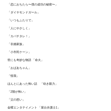
「恋におちたら〜僕の成功の秘密〜」
「ダイヤモンドガール」
「いつもふたりで」
「人にやさしく」
「カバチタレ！」
「非婚家族」
「小市民ケーン」
世にも奇妙な物語 「命火」
「おばあちゃん」
「怪我」
ほんとにあった怖い話 「幼き眼力」
「2階が怖い」
「父の想い」
金曜エンタテイメント 「屋台弁護士1」