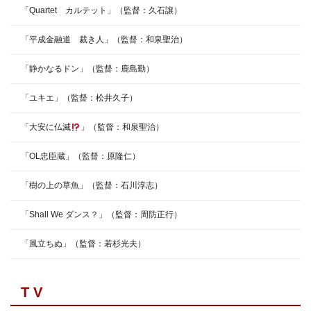
「Quartet カルテット」（監督：久石譲）
「平成金融道 裁き人」（監督：和泉聖治）
「静かなるドン」（監督：鹿島勤）
「ユキエ」（監督：松井久子）
「大安に仏滅
」（監督：和泉聖治）
「OL忠臣蔵」（監督：原隆仁）
「樹の上の草魚」（監督：石川淳志）
「Shall We ダンス？」（監督：周防正行）
「風立ちぬ」（監督：若杉光夫）
T V