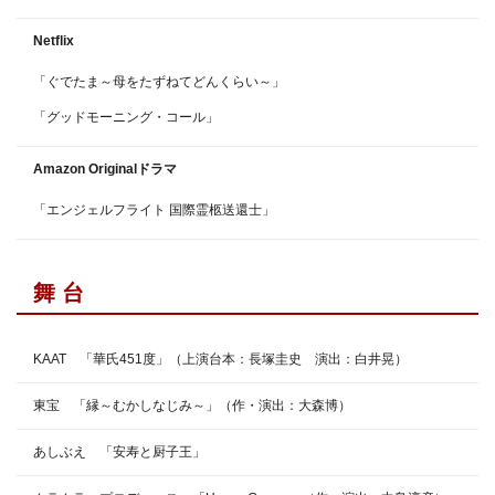
Netflix
「ぐでたま～母をたずねてどんくらい～」
「グッドモーニング・コール」
Amazon Originalドラマ
「エンジェルフライト 国際霊柩送還士」
舞 台
KAAT 「華氏451度」（上演台本：長塚圭史 演出：白井晃）
東宝 「縁～むかしなじみ～」（作・演出：大森博）
あしぶえ 「安寿と厨子王」