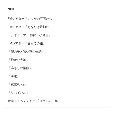
NHK
FMシアター「いつかの宝石たち」
FMシアター「あなたは最期に」
ラジオドラマ 「旅師・小島屋」
FMシアター「春までの旅」
「泥の子と狭い家の物語」
「静かな大地」
「温もりの階段」
「海電」
「東京Voice」
「リバイバル」
青春アドベンチャー 「タランの白鳥」